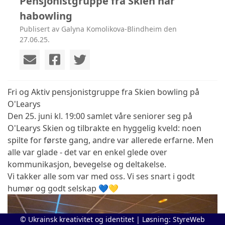
Pensjonistgruppe fra Skien har
habowling
Publisert av Galyna Komolikova-Blindheim den
27.06.25.
Fri og Aktiv pensjonistgruppe fra Skien bowling på
O'Learys
Den 25. juni kl. 19:00 samlet våre seniorer seg på
O'Learys Skien og tilbrakte en hyggelig kveld: noen
spilte for første gang, andre var allerede erfarne. Men
alle var glade - det var en enkel glede over
kommunikasjon, bevegelse og deltakelse.
Vi takker alle som var med oss. Vi ses snart i godt
humør og godt selskap 💙💛
© Ukrainsk kreativitet og identitet | Løsning:
StyreWeb