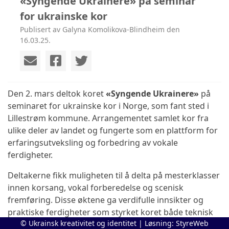
«Syngende Ukrainere» på seminar
for ukrainske kor
Publisert av Galyna Komolikova-Blindheim den
16.03.25.
Den 2. mars deltok koret
«Syngende Ukrainere»
på
seminaret for ukrainske kor i Norge, som fant sted i
Lillestrøm kommune. Arrangementet samlet kor fra
ulike deler av landet og fungerte som en plattform for
erfaringsutveksling og forbedring av vokale
ferdigheter.
Deltakerne fikk muligheten til å delta på mesterklasser
innen korsang, vokal forberedelse og scenisk
fremføring. Disse øktene ga verdifulle innsikter og
praktiske ferdigheter som styrket koret både teknisk
© Ukrainsk kreativitet og identitet | Løsning:
StyreWeb
og kunstnerisk.