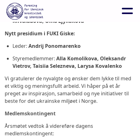
Leder:
Valentyna Haponova
Medlemmer:
Olena Buts, Olha Bytsjok, Natalia
Khvalabova, Olha Zjyliakova
Nytt presidium i FUKI Giske:
Leder:
Andrij Ponomarenko
Styremedlemmer:
Alla Komolikova, Oleksandr
Vietrov, Taisiia Selezneva, Larysa Kovalenko
Vi gratulerer de nyvalgte og ønsker dem lykke til med
et viktig og meningsfullt arbeid. Vi håper på et år
preget av inspirasjon, samarbeid og nye initiativer til
beste for det ukrainske miljøet i Norge.
Medlemskontingent
Årsmøtet vedtok å videreføre dagens
medlemskontingent: