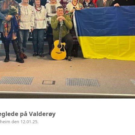
eglede på Valderøy
dheim den 12.01.25.