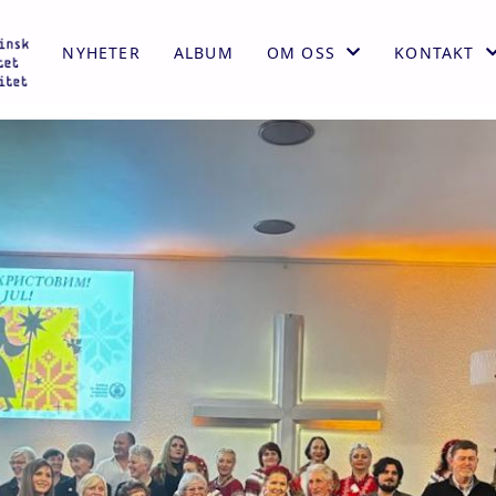
NYHETER
ALBUM
OM OSS
KONTAKT
AKTIVITETER
KONTAKT
ÅRSMELDING
STYRET
VEDTEKTER
HISTORIE