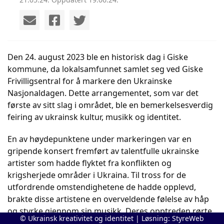
Den 24. august 2023 ble en historisk dag i Giske
kommune, da lokalsamfunnet samlet seg ved Giske
Frivilligsentral for å markere den Ukrainske
Nasjonaldagen. Dette arrangementet, som var det
første av sitt slag i området, ble en bemerkelsesverdig
feiring av ukrainsk kultur, musikk og identitet.
En av høydepunktene under markeringen var en
gripende konsert fremført av talentfulle ukrainske
artister som hadde flyktet fra konflikten og
krigsherjede områder i Ukraina. Til tross for de
utfordrende omstendighetene de hadde opplevd,
brakte disse artistene en overveldende følelse av håp
og styrke gjennom sin musikk. Deres opptreden rørte
© Ukrainsk kreativitet og identitet | Løsning:
StyreWeb
hjertene til alle tilstedeværende og understreket