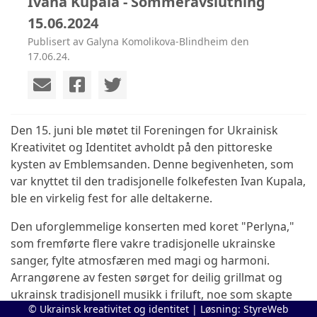
Ivana Kupala - Sommeravslutning
15.06.2024
Publisert av Galyna Komolikova-Blindheim den
17.06.24.
Den 15. juni ble møtet til Foreningen for Ukrainisk
Kreativitet og Identitet avholdt på den pittoreske
kysten av Emblemsanden. Denne begivenheten, som
var knyttet til den tradisjonelle folkefesten Ivan Kupala,
ble en virkelig fest for alle deltakerne.
Den uforglemmelige konserten med koret "Perlyna,"
som fremførte flere vakre tradisjonelle ukrainske
sanger, fylte atmosfæren med magi og harmoni.
Arrangørene av festen sørget for deilig grillmat og
ukrainsk tradisjonell musikk i friluft, noe som skapte
© Ukrainsk kreativitet og identitet | Løsning:
StyreWeb
en vennlig og avslappet atmosfære.