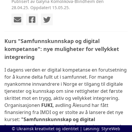
Publisert av Galyna Komolikova-Blindheim den
28.04.25. Oppdatert 15.05.25.
Kurs "Samfunnskunnskap og digital
kompetanse": nye muligheter for vellykket
integrering
I dagens verden er digital kompetanse en forutsetning
for å kunne delta fullt ut i samfunnet. For mange
nyankomne innvandrere i Norge er tilgang til digitale
tjenester og kunnskap om sine rettigheter det første
skrittet mot en trygg, aktiv og vellykket integrering.
Organisasjonen
FUKI,
avdling Ålesund har fått
finansiering fra IMDI og er stolte av å lansere det nye
kurset:
"Samfunnskunnskap og digital
kompetanse"
, spesielt utviklet for ukrainere og andre
© Ukrainsk kreativitet og identitet | Løsning:
StyreWeb