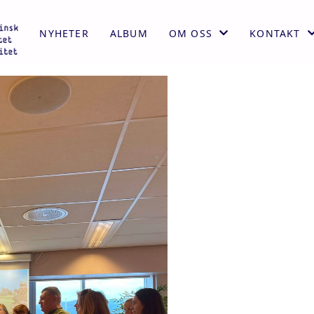
NYHETER
ALBUM
OM OSS
KONTAKT
AKTIVITETER
KONTAKT
ÅRSMELDING
STYRET
VEDTEKTER
HISTORIE