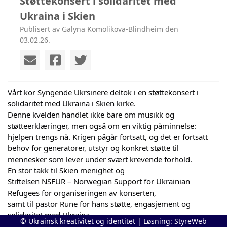
Støttekonsert i solidaritet med
Ukraina i Skien
Publisert av Galyna Komolikova-Blindheim den
03.02.26.
Vårt kor Syngende Ukrsinere deltok i en støttekonsert i
solidaritet med Ukraina i Skien kirke.
Denne kvelden handlet ikke bare om musikk og
støtteerklæringer, men også om en viktig påminnelse:
hjelpen trengs nå. Krigen pågår fortsatt, og det er fortsatt
behov for generatorer, utstyr og konkret støtte til
mennesker som lever under svært krevende forhold.
En stor takk til Skien menighet og
Stiftelsen NSFUR – Norwegian Support for Ukrainian
Refugees for organiseringen av konserten,
samt til pastor Rune for hans støtte, engasjement og
solidaritet med Ukraina.
© Ukrainsk kreativitet og identitet | Løsning:
StyreWeb
Takk til alle som møtte opp og bidro til å støtte Ukraina —