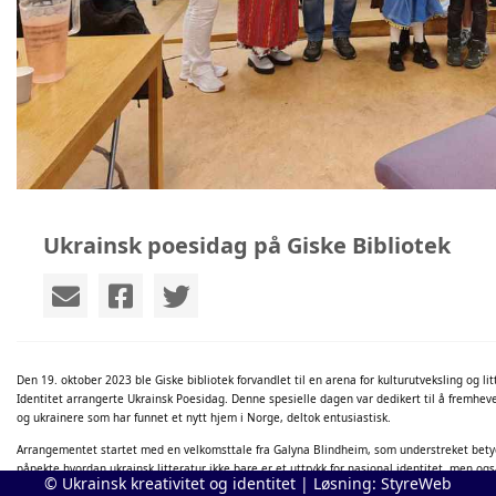
Ukrainsk poesidag på Giske Bibliotek
Den 19. oktober 2023 ble Giske bibliotek forvandlet til en arena for kulturutveksling og li
Identitet arrangerte Ukrainsk Poesidag. Denne spesielle dagen var dedikert til å fremheve
og ukrainere som har funnet et nytt hjem i Norge, deltok entusiastisk.
Arrangementet startet med en velkomsttale fra Galyna Blindheim, som understreket betyd
påpekte hvordan ukrainsk litteratur ikke bare er et uttrykk for nasjonal identitet, men også
© Ukrainsk kreativitet og identitet | Løsning:
StyreWeb