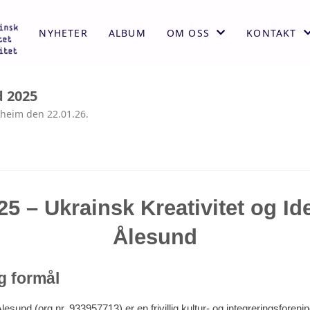
NYHETER
ALBUM
OM OSS
KONTAKT
AKTIVITETER
KONTAKT
 2025
ÅRSMELDING
STYRET
dheim den 22.01.26.
VEDTEKTER
HISTORIE
5 – Ukrainsk Kreativitet og Ide
Ålesund
g formål
Ålesund (org.nr. 933957713) er en frivillig kultur- og integreringsfore