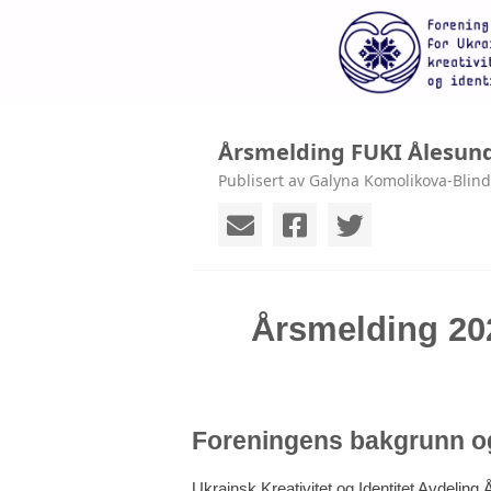
Årsmelding FUKI Ålesund
Publisert av Galyna Komolikova-Blin
Årsmelding 202
Foreningens bakgrunn o
Ukrainsk Kreativitet og Identitet Avdeling 