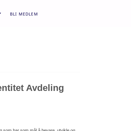
BLI MEDLEM
ntitet Avdeling
ning som har som mål å bevare, utvikle og