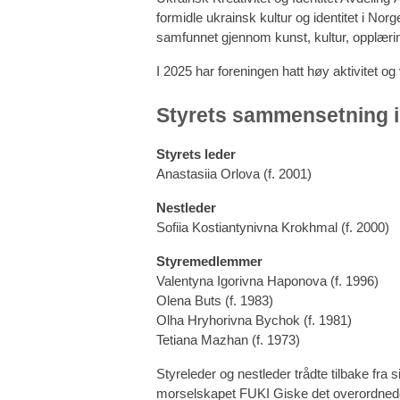
formidle ukrainsk kultur og identitet i Nor
samfunnet gjennom kunst, kultur, opplæri
I 2025 har foreningen hatt høy aktivitet og
Styrets sammensetning i
Styrets leder
Anastasiia Orlova (f. 2001)
Nestleder
Sofiia Kostiantynivna Krokhmal (f. 2000)
Styremedlemmer
Valentyna Igorivna Haponova (f. 1996)
Olena Buts (f. 1983)
Olha Hryhorivna Bychok (f. 1981)
Tetiana Mazhan (f. 1973)
Styreleder og nestleder trådte tilbake fra s
morselskapet FUKI Giske det overordnede 