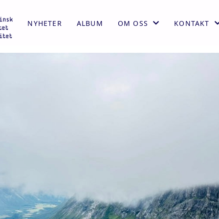
NYHETER
ALBUM
OM OSS
KONTAKT
AKTIVITETER
KONTAKT
ÅRSMELDING
STYRET
VEDTEKTER
HISTORIE