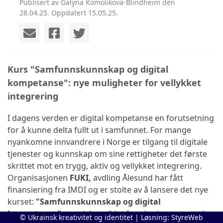
Publisert av Galyna Komolikova-Blindheim den
28.04.25. Oppdatert 15.05.25.
Kurs "Samfunnskunnskap og digital
kompetanse": nye muligheter for vellykket
integrering
I dagens verden er digital kompetanse en forutsetning
for å kunne delta fullt ut i samfunnet. For mange
nyankomne innvandrere i Norge er tilgang til digitale
tjenester og kunnskap om sine rettigheter det første
skrittet mot en trygg, aktiv og vellykket integrering.
Organisasjonen
FUKI,
avdling Ålesund har fått
finansiering fra IMDI og er stolte av å lansere det nye
kurset:
"Samfunnskunnskap og digital
kompetanse"
, spesielt utviklet for ukrainere og andre
© Ukrainsk kreativitet og identitet | Løsning:
StyreWeb