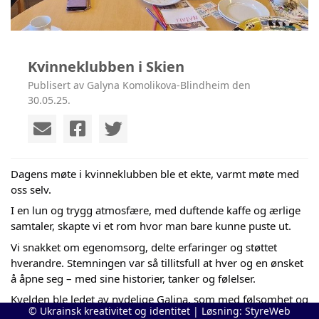
Kvinneklubben i Skien
Publisert av Galyna Komolikova-Blindheim den
30.05.25.
Dagens møte i kvinneklubben ble et ekte, varmt møte med
oss selv.
I
en lun og trygg atmosfære, med duftende kaffe og ærlige
samtaler, skapte vi et rom hvor man bare kunne puste ut.
Vi snakket om egenomsorg, delte erfaringer og støttet
hverandre. Stemningen var så tillitsfull at hver og en ønsket
å åpne seg – med sine historier, tanker og følelser.
Kvelden ble ledet av nydelige Galina, som med følsomhet og
© Ukrainsk kreativitet og identitet | Løsning:
StyreWeb
varme guidet oss gjennom øvelsene, holdt rommet og