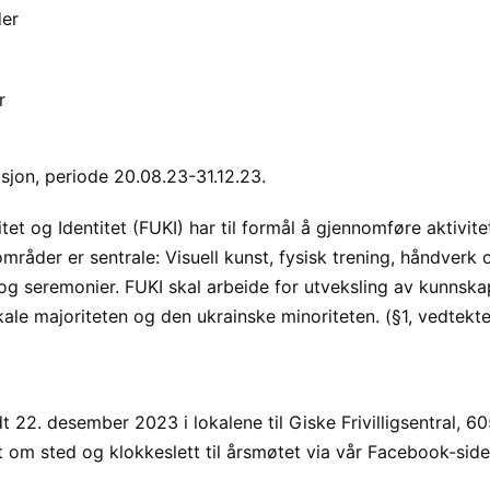
der
r
isjon, periode 20.08.23-31.12.23.
tet og Identitet (FUKI) har til formål å gjennomføre aktivit
områder er sentrale: Visuell kunst, fysisk trening, håndverk 
r og seremonier. FUKI skal arbeide for utveksling av kunns
ale majoriteten og den ukrainske minoriteten. (§1, vedtekte
22. desember 2023 i lokalene til Giske Frivilligsentral, 605
 om sted og klokkeslett til årsmøtet via vår Facebook-side 