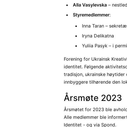
Alla Vasylevska
– nestle
Styremedlemmer
:
Inna Taran – sekretæ
Iryna Delikatna
Yuliia Pasyk – i perm
Forening for Ukrainsk Kreativi
identitet. Følgende aktivitets
tradisjon, ukrainske høytide
innbyggere tilhørende den lok
Årsmøte 2023
Årsmøtet for 2023 ble avholdt 
Alle medlemmer ble informert
Identitet - og via Spond.