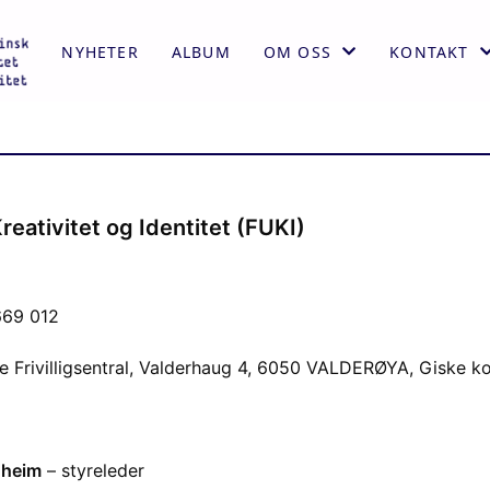
NYHETER
ALBUM
OM OSS
KONTAKT
AKTIVITETER
KONTAKT
ÅRSMELDING
STYRET
VEDTEKTER
reativitet og Identitet (FUKI)
HISTORIE
669 012
ke Frivilligsentral, Valderhaug 4, 6050 VALDERØYA, Giske
dheim
– styreleder